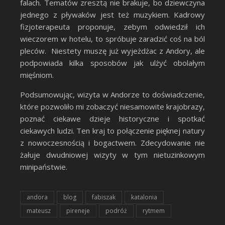
falach. Tematów zresztą nie brakuje, bo dziewczyna
jednego z pływaków jest też muzykiem. Kadrowy
fizjoterapeuta proponuje, zebym odwiedził ich
wieczorem w hotelu, to spróbuje zaradzić coś na ból
pleców. Niestety muszę już wyjeżdżac z Andory, ale
podpowiada kilka sposobów jak ulżyć obolałym
mięśniom.
Podsumowując, wizyta w Andorze to doświadczenie,
które pozwoliło mi zobaczyć niesamowite krajobrazy,
poznać ciekawe dzieje historyczne i spotkać
ciekawych ludzi. Ten kraj to połączenie pięknej natury
z nowoczesnością i bogactwem. Zdecydowanie nie
żałuje dwudniowej wizyty w tym nietuzinkowym
minipaństwie.
andora
blog
fabiszak
katalonia
mateusz
pireneje
podróż
rytmem