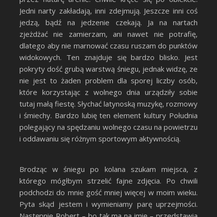
Jedni narty zakładają, inni zdejmują. Jeszcze inni coś
jedzą, bądź na jedzenie czekają. Ja na nartach
zjeżdżać nie zamierzam, ani nawet nie potrafię,
dlatego aby nie marnować czasu ruszam do punktów
widokowych. Ten znajduje się bardzo blisko. Jest
pokryty dość grubą warstwą śniegu, jednak widzę, ze
nie jest to żaden problem dla sporej liczby osób,
które korzystając z wolnego dnia urządziły sobie
tutaj małą fiestę. Słychać latynoską muzykę, rozmowy
i śmiechy. Bardzo lubię ten element kultury Południa
polegający na spędzaniu wolnego czasu na powietrzu
i oddawaniu się różnym sportowym aktywnością.
Brodząc w śniegu po kolana szukam miejsca, z
którego mógłbym strzelić fajne zdjęcia. Po chwili
podchodzi do mnie gość mniej więcej w moim wieku.
Pyta skąd jestem i wymieniamy parę uprzejmości.
Następnie Robert – bo tak ma na imię – przedstawia