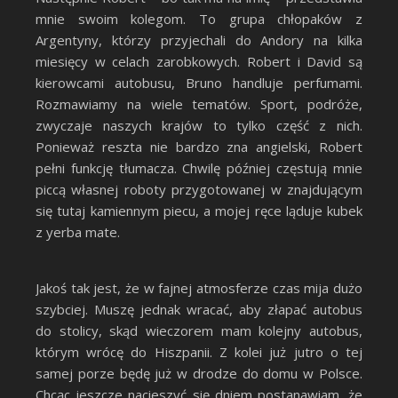
mnie swoim kolegom. To grupa chłopaków z
Argentyny, którzy przyjechali do Andory na kilka
miesięcy w celach zarobkowych. Robert i David są
kierowcami autobusu, Bruno handluje perfumami.
Rozmawiamy na wiele tematów. Sport, podróże,
zwyczaje naszych krajów to tylko część z nich.
Ponieważ reszta nie bardzo zna angielski, Robert
pełni funkcję tłumacza. Chwilę później częstują mnie
piccą własnej roboty przygotowanej w znajdującym
się tutaj kamiennym piecu, a mojej ręce ląduje kubek
z yerba mate.
Jakoś tak jest, że w fajnej atmosferze czas mija dużo
szybciej. Muszę jednak wracać, aby złapać autobus
do stolicy, skąd wieczorem mam kolejny autobus,
którym wrócę do Hiszpanii. Z kolei już jutro o tej
samej porze będę już w drodze do domu w Polsce.
Chcąc jeszcze nacieszyć się dniem postanawiam, że