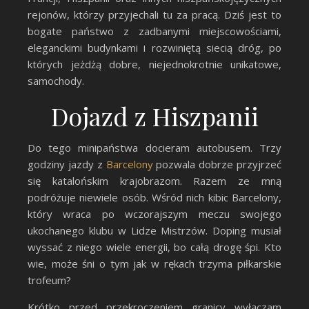
rejonów, którzy przyjechali tu za pracą. Dziś jest to
bogate państwo z zadbanymi miejscowościami,
eleganckimi budynkami i rozwiniętą siecią dróg, po
których jeżdżą dobre, niejednokrotnie unikatowe,
samochody.
Dojazd z Hiszpanii
Do tego minipaństwa docieram autobusem. Trzy
godziny jazdy z
Barcelony
pozwala dobrze przyjrzeć
się katalońskim krajobrazom. Razem ze mną
podróżuje niewiele osób. Wśród nich kibic Barcelony,
który wraca po wczorajszym meczu swojego
ukochanego klubu w Lidze Mistrzów. Doping musiał
wyssać z niego wiele energii, bo całą drogę śpi. Kto
wie, może śni o tym jak w rękach trzyma piłkarskie
trofeum?
Krótko przed przekroczeniem granicy wyłączam