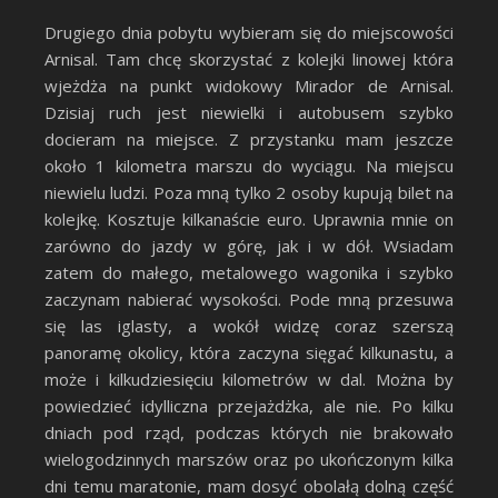
Drugiego dnia pobytu wybieram się do miejscowości
Arnisal. Tam chcę skorzystać z kolejki linowej która
wjeżdża na punkt widokowy Mirador de Arnisal.
Dzisiaj ruch jest niewielki i autobusem szybko
docieram na miejsce. Z przystanku mam jeszcze
około 1 kilometra marszu do wyciągu. Na miejscu
niewielu ludzi. Poza mną tylko 2 osoby kupują bilet na
kolejkę. Kosztuje kilkanaście euro. Uprawnia mnie on
zarówno do jazdy w górę, jak i w dół. Wsiadam
zatem do małego, metalowego wagonika i szybko
zaczynam nabierać wysokości. Pode mną przesuwa
się las iglasty, a wokół widzę coraz szerszą
panoramę okolicy, która zaczyna sięgać kilkunastu, a
może i kilkudziesięciu kilometrów w dal. Można by
powiedzieć idylliczna przejażdżka, ale nie. Po kilku
dniach pod rząd, podczas których nie brakowało
wielogodzinnych marszów oraz po ukończonym kilka
dni temu maratonie, mam dosyć obolałą dolną część