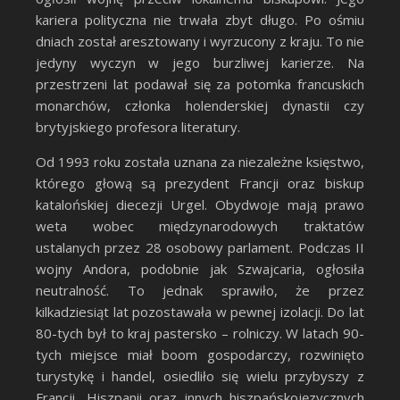
kariera polityczna nie trwała zbyt długo. Po ośmiu
dniach został aresztowany i wyrzucony z kraju. To nie
jedyny wyczyn w jego burzliwej karierze. Na
przestrzeni lat podawał się za potomka francuskich
monarchów, członka holenderskiej dynastii czy
brytyjskiego profesora literatury.
Od 1993 roku została uznana za niezależne księstwo,
którego głową są prezydent Francji oraz biskup
katalońskiej diecezji Urgel. Obydwoje mają prawo
weta wobec międzynarodowych traktatów
ustalanych przez 28 osobowy parlament. Podczas II
wojny Andora, podobnie jak Szwajcaria, ogłosiła
neutralność. To jednak sprawiło, że przez
kilkadziesiąt lat pozostawała w pewnej izolacji. Do lat
80-tych był to kraj pastersko – rolniczy. W latach 90-
tych miejsce miał boom gospodarczy, rozwinięto
turystykę i handel, osiedliło się wielu przybyszy z
Francji, Hiszpanii oraz innych hiszpańskojęzycznych