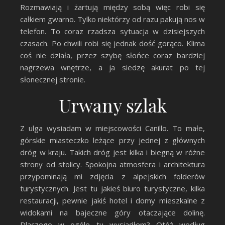
Rozmawiają i żartują między sobą więc robi się
całkiem gwarno. Tylko niektórzy od razu pakują nos w
telefon. To coraz rzadsza sytuacja w dzisiejszych
czasach. Po chwili robi się jednak dość gorąco. Klima
coś nie działa, przez szybę słońce coraz bardziej
nagrzewa wnętrze, a ja siedzę akurat po tej
słonecznej stronie.
Urwany szlak
Z ulga wysiadam w miejscowości Canillo. To małe,
górskie miasteczko leżące przy jednej z głównych
dróg w kraju. Takich dróg jest kilka i biegną w różne
strony od stolicy. Spokojna atmosfera i architektura
przypominają mi zdjęcia z alpejskich folderów
turystycznych. Jest tu jakieś biuro turystyczne, kilka
restauracji, pewnie jakiś hotel i domy mieszkalne z
widokami na bajeczne góry otaczające dolinę.
Dlaczego w ogóle tu wysiadłem? Otóż według