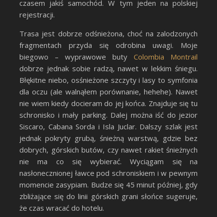
czasem jakiś samochód. W tym jeden na polskiej
rejestracji.
Trasa jest dobrze odśnieżona, choć na zalodzonych
fragmentach przyda się odrobina uwagi. Moje
biegowo – wyprawowe buty
Colombia Montrail
dobrze jednak sobie radzą, nawet w lekkim śniegu.
Błękitne niebo, osśnieżone szczyty i lasy to symfonia
dla oczu (ale walnąłem porównanie, hehehe). Nawet
nie wiem kiedy docieram do jej końca. Znajduje się tu
schronisko i mały parking. Dalej można iść do jezior
Siscaro, Cabana Sorda i Isla Juclar. Dalszy szlak jest
jednak pokryty grubą, śnieżną warstwą, gdzie bez
dobrych, górskich butów, czy nawet rakiet śnieżnych
nie ma co się wybierać. Wyciągam się na
nasłonecznionej ławce pod schroniskiem i w pewnym
momencie zasypiam. Budze się 45 minut później, gdy
zbliżające się do linii górskich grani słońce sugeruje,
że czas wracać do hotelu.