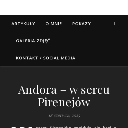
ARTYKUŁY
O MNIE
POKAZY
GALERIA ZDJĘĆ
KONTAKT / SOCIAL MEDIA
Andora – w sercu
Pirenejów
18 czerwca, 2025
sercu Pirenejów znajduje się kraj o