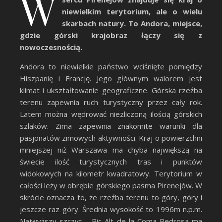
W
niewielkim terytorium, ale o wielu
skarbach natury. To Andora, miejsce,
gdzie górski krajobraz łączy się z
nowoczesnością.
Andora to niewielkie państwo wciśnięte pomiędzy
Hiszpanię i Francję. Jego głównym walorem jest
klimat i ukształtowanie geograficzne. Górska rzeźba
terenu zapewnia ruch turystyczny przez cały rok.
Latem można wędrować niezliczoną ilością górskich
szlaków. Zima zapewnia znakomite warunki dla
pasjonatów zimowych aktywności. Kraj o powierzchni
mniejszej niż Warszawa ma chyba największą na
świecie ilość turystycznych tras i punktów
widokowych na kilometr kwadratowy. Terytorium w
całości leży w obrębie górskiego pasma Pirenejów. W
skrócie oznacza to, że rzeźba terenu to góry, góry i
jeszcze raz góry. Średnia wysokość to 1996m n.p.m.
Najwyższy szczyt – Pic Alt de la Coma Pedrosa ma