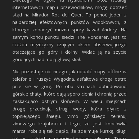
internetowych map i przewodników, mogę dotrzeć
stąd na Mirador Roc del Quer. To ponoć jeden z
najbardziej efektownych punktów widokowych, z
którego zobaczyć można spory kawał Andory. Na
samym końcu punktu siedzi The Ponderer. Jest to
rzeźba mężczyzny czujnym okiem obserwującego
otaczające go góry i doliny. Widać ją na szycie
górujących nad moją głową skał.
Nie pozostaje nic innego jak odpalić mapy offline w
telefonie i ruszyć. Wygodna, asfaltowa droga ostro
pnie się w górę. Po obu stronach pobudowano
górskie chaty, które dają sporo cienia i chronią przed
zaskakująco ostrym słońcem. W wielu miejscach
drogę przecinają strugi wody, która płynie z
topniejącego śniegu. Mimo górskiego terenu,
zimowego krajobrazu i tego, ze jest końcówka
marca, robi się tak ciepło, że zdejmuje kurtkę, długi
rękaw i zakładam przeciwsłoneczne okulary. Teraz