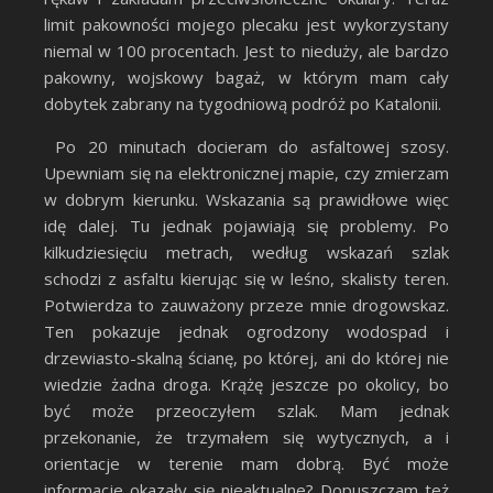
limit pakowności mojego plecaku jest wykorzystany
niemal w 100 procentach. Jest to nieduży, ale bardzo
pakowny, wojskowy bagaż, w którym mam cały
dobytek zabrany na tygodniową podróż po Katalonii.
Po 20 minutach docieram do asfaltowej szosy.
Upewniam się na elektronicznej mapie, czy zmierzam
w dobrym kierunku. Wskazania są prawidłowe więc
idę dalej. Tu jednak pojawiają się problemy. Po
kilkudziesięciu metrach, według wskazań szlak
schodzi z asfaltu kierując się w leśno, skalisty teren.
Potwierdza to zauważony przeze mnie drogowskaz.
Ten pokazuje jednak ogrodzony wodospad i
drzewiasto-skalną ścianę, po której, ani do której nie
wiedzie żadna droga. Krążę jeszcze po okolicy, bo
być może przeoczyłem szlak. Mam jednak
przekonanie, że trzymałem się wytycznych, a i
orientacje w terenie mam dobrą. Być może
informacje okazały się nieaktualne? Dopuszczam też