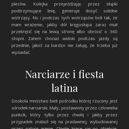
pleców. Kolejka przejeżdżając przez słupki
podtrzymujące linię, generuje dosyć solidne
wstrząsy. No i podczas tych wstrząsów boli tak, że
mam wrażenie, jakby dół kręgosłupa zaraz miał
przekręcić się na lewą stronę albo obrócić o 360
stopni. Zatem chociaż widoki podczas jazdy są
przednie, jakoś za bardzo nie żałuję, że trzeba już
wysiadać.
Narciarze i fiesta
latina
Dookoła mnóstwo bieli pośrodku której rzucony jest
ośrodek narciarski. Mały, postawiony przez człowieka
punkcik, który tylko przez chwilę i jakby przez
przypadek znalazł się na pradawnej, wybudowanej
przez naturę arenie. Chwile kręce się po obiekcie.