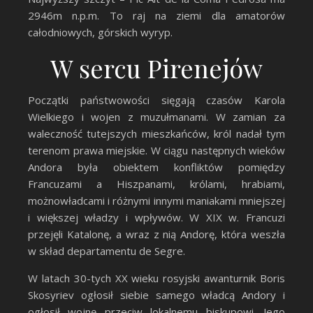
2946m n.p.m. To raj na ziemi dla amatorów
całodniowych, górskich wyryp.
W sercu Pirenejów
Początki państwowości sięgają czasów Karola
Wielkiego i wojen z muzułmanami. W zamian za
waleczność tutejszych mieszkańców, król nadał tym
terenom prawa miejskie. W ciągu następnych wieków
Andora była obiektem konfliktów pomiędzy
Francuzami a Hiszpanami, królami, hrabiami,
możnowładcami i różnymi innymi maniakami mniejszej
i większej władzy i wpływów. W XIX w. Francuzi
przejęli Katalonę, a wraz z nią Andorę, która weszła
w skład departamentu de Segre.
W latach 30-tych XX wieku rosyjski awanturnik Boris
Skosyriev ogłosił siebie samego władcą Andory i
ogłosił wojnę przeciw lokalnemu biskupowi. Jego