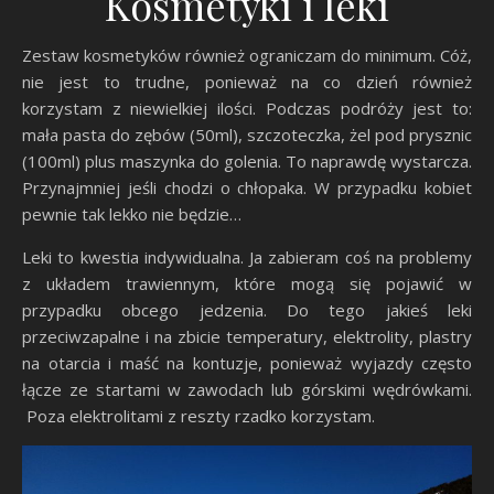
Kosmetyki i leki
Zestaw kosmetyków również ograniczam do minimum. Cóż,
nie jest to trudne, ponieważ na co dzień również
korzystam z niewielkiej ilości. Podczas podróży jest to:
mała pasta do zębów (50ml), szczoteczka, żel pod prysznic
(100ml) plus maszynka do golenia. To naprawdę wystarcza.
Przynajmniej jeśli chodzi o chłopaka. W przypadku kobiet
pewnie tak lekko nie będzie…
Leki to kwestia indywidualna. Ja zabieram coś na problemy
z układem trawiennym, które mogą się pojawić w
przypadku obcego jedzenia. Do tego jakieś leki
przeciwzapalne i na zbicie temperatury, elektrolity, plastry
na otarcia i maść na kontuzje, ponieważ wyjazdy często
łącze ze startami w zawodach lub górskimi wędrówkami.
Poza elektrolitami z reszty rzadko korzystam.