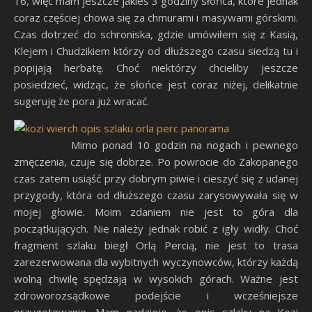
16, więc mam jeszcze jakieś 3 godziny słońca, które jednak
coraz częściej chowa się za chmurami i masywami górskimi.
Czas dotrzeć do schroniska, gdzie umówiłem się z Kasią,
Klejem i Chudzikiem którzy od dłuższego czasu siedzą tu i
popijają herbatę. Choć niektórzy chcieliby jeszcze
posiedzieć, widząc, że słońce jest coraz niżej, delikatnie
sugeruję że pora już wracać.
Mimo ponad 10 godzin na nogach i pewnego
zmęczenia, czuje się dobrze. Po powrocie do Zakopanego
czas zatem usiąść przy dobrym piwie i cieszyć się z udanej
przygody, która od dłuższego czasu zarysowywała się w
mojej głowie. Moim zdaniem nie jest to góra dla
początkujących. Nie należy jednak robić z igły widły. Choć
fragment szlaku biegł Orlą Percią, nie jest to trasa
zarezerwowana dla wybitnych wyczynowców, którzy każdą
wolną chwilę spędzają w wysokich górach. Ważne jest
zdroworozsądkowe podejście i wcześniejsze
przygotowanie. Mam nadzieję, że opis szlaku na Kozi