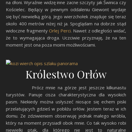
na dłoni. Wyraźnie widzę inne zacne szczyty jak Świnica czy
Kościelec. Będący w pewnym oddaleniu Giewont wydaje
się być niewielką górą. Jego wierzchołek znajduje się teraz
około 400 metrów niżej niż ja. Spoglądam na dobrze stąd
widoczne fragmenty
Orlej Perci
. Nawet z odległości widać,
że to wymagająca droga. Uczciwie przyznaję, że na ten
moment jest ona poza moimi możliwościami.
Królestwo Orłów
Prócz mnie na górze jest jeszcze kilkunastu
turystów. Panuje cisza charakterystyczna dla wysokich
pasm. Niekiedy można usłyszeć niosące się echem piski
przelatujących gdzieś w pobliżu orłów. Jestem teraz w ich
domu. Ze zdziwieniem obserwuję jednak małego wróbla,
który na moment przysiadł obok mnie. Co tak wysoko robi
niewielki ptak, dla którego nie jest to naturalne