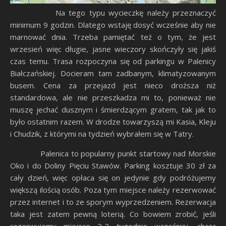
Na tego typu wycieczkę należy przeznaczyć
minimum 9 godzin. Dlatego wstaję dosyć wcześnie aby nie
marnować dnia. Trzeba pamiętać też o tym, że jest
wrzesień więc długie, jasne wieczory skończyły się jakiś
czas temu. Trasa rozpoczyna się od parkingu w Palenicy
Białczańskiej. Docieram tam zadbanym, klimatyzowanym
busem. Cena za przejazd jest nieco droższa niż
standardowa, ale nie przeszkadza mi to, ponieważ nie
muszę jechać dusznym i śmierdzącym gratem, tak jak to
było ostatnim razem. W drodze towarzyszą mi Kasia, Kleju
i Chudzik, z którymi na tydzień wybrałem się w Tatry.
Palenica to popularny punkt startowy nad Morskie
Oko i do Doliny Pięciu Stawów. Parking kosztuje 30 zł za
cały dzień, więc opłaca się on jedynie gdy podróżujemy
większą ilością osób. Poza tym miejsce należy rezerwować
przez internet i to ze sporym wyprzedzeniem. Rezerwacja
taka jest zatem pewną loterią. Co bowiem zrobić, jeśli
rezerwujemy miejsce 2-3 tygodnie wcześniej, chcąc