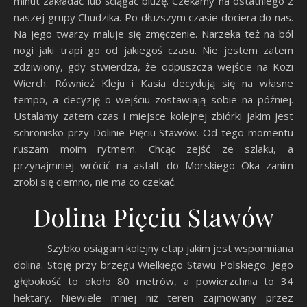
minut zakładać lub ściągać bluzę. Czekamy na ostatniego z
naszej grupy Chudzika. Po dłuższym czasie dociera do nas.
Na jego twarzy maluje się zmęczenie. Narzeka też na ból
nogi jaki trapi go od jakiegoś czasu. Nie jestem zatem
zdziwiony, gdy stwierdza, że odpuszcza wejście na Kozi
Wierch. Również Kleju i Kasia decydują się na własne
tempo, a decyzję o wejściu zostawiają sobie na później.
Ustalamy zatem czas i miejsce kolejnej zbiórki jakim jest
schronisko przy Dolinie Pięciu Stawów. Od tego momentu
ruszam moim rytmem. Chcąc zejść ze szlaku, a
przynajmniej wrócić na asfalt do Morskiego Oka zanim
zrobi się ciemno, nie ma co czekać.
Dolina Pięciu Stawów
Szybko osiągam kolejny etap jakim jest wspomniana
dolina. Stoję przy brzegu Wielkiego Stawu Polskiego. Jego
głębokość to około 80 metrów, a powierzchnia to 34
hektary. Niewiele mniej niż teren zajmowany przez