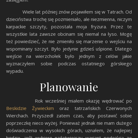
Wiele lat później znów pojawiłem się w Tatrach. Od
dzieciństwa trochę się pozmieniało, ale niezmienna, niczym
karpackie szczyty, pozostała moja fryzura. Przez te
wszystkie lata zawsze obcinam się niemal na łyso. Mogę
też powiedzieć, że nie zmieniło się marzenie o wejściu na
wspominany szczyt. Było jedynie gdzieś uśpione. Dlatego
wejście na wierzchołek było jednym z celów jakie
wyznaczyłem sobie podczas ostatniego górskiego
wypadu.
Planowanie
Rok wcześniej miałem okazję wędrować po
Beskidzie Żywieckim
oraz tatrzańskich Czerwonych
Wierchach. Przyszedł zatem czas, aby postawić sobie
poprzeczkę nieco wyżej. Ponieważ jednak nie mam dużego
doświadczenia w wysokich górach, uznałem, że najlepiej
będzie, jeśli wybiorę najłatwiejszy wariant podejścia ze