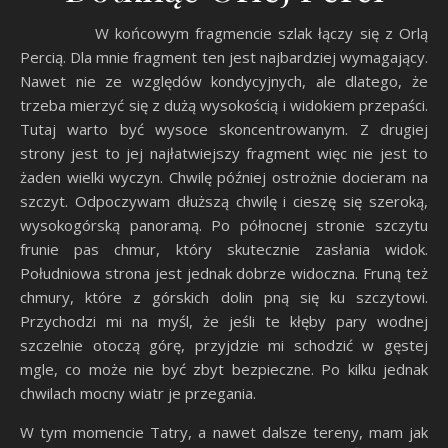
W końcowym fragmencie szlak łączy się z Orlą
Percią. Dla mnie fragment ten jest najbardziej wymagający.
Nawet nie ze względów kondycyjnych, ale dlatego, że
trzeba mierzyć się z dużą wysokością i widokiem przepaści.
Tutaj warto być wysoce skoncentrowanym. Z drugiej
strony jest to jej najłatwiejszy fragment więc nie jest to
żaden wielki wyczyn. Chwilę później ostrożnie docieram na
szczyt. Odpoczywam dłuższą chwilę i cieszę się szeroką,
wysokogórską panoramą. Po północnej stronie szczytu
frunie pas chmur, który skutecznie zasłania widok.
Południowa strona jest jednak dobrze widoczna. Fruną też
chmury, które z górskich dolin pną się ku szczytowi.
Przychodzi mi na myśl, że jeśli te kłęby pary wodnej
szczelnie otoczą górę, przyjdzie mi schodzić w gęstej
mgle, co może nie być zbyt bezpieczne. Po kilku jednak
chwilach mocny wiatr je przegania.
W tym momencie Tatry, a nawet dalsze tereny, mam jak