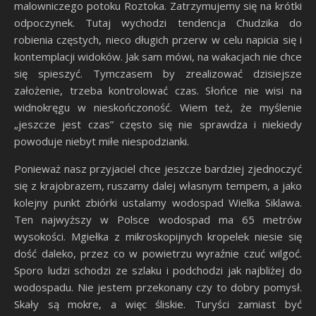
malowniczego potoku Roztoka. Zatrzymujemy się na krótki
odpoczynek. Tutaj wychodzi tendencja Chudzika do
robienia częstych, nieco długich przerw w celu napicia się i
kontemplacji widoków. Jak sam mówi, na wakacjach nie chce
się spieszyć. Tymczasem by zrealizować dzisiejsze
założenie, trzeba kontrolować czas. Słońce nie wisi na
widnokręgu w nieskończoność. Wiem też, że myślenie
„jeszcze jest czas” często się nie sprawdza i niekiedy
powoduje niebyt miłe niespodzianki.
Ponieważ nasz przyjaciel chce jeszcze bardziej zjednoczyć
się z krajobrazem, ruszamy dalej własnym tempem, a jako
kolejny punkt zbiórki ustalamy wodospad Wielka Siklawa.
Ten najwyższy w Polsce wodospad ma 65 metrów
wysokości. Mgiełka z mikroskopijnych kropelek niesie się
dość daleko, przez co w powietrzu wyraźnie czuć wilgoć.
Sporo ludzi schodzi ze szlaku i podchodzi jak najbliżej do
wodospadu. Nie jestem przekonany czy to dobry pomysł.
Skały są mokre, a więc śliskie. Turyści zamiast być