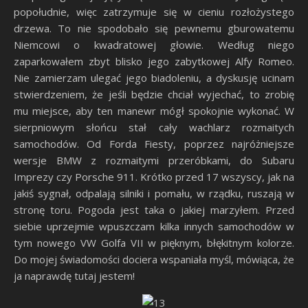
popołudnie, więc zatrzymuje się w cieniu rozłożystego
drzewa. To nie spodobało się pewnemu gburowatemu
Niemcowi o kwadratowej głowie. Według niego
zaparkowałem zbyt blisko jego zabytkowej Alfy Romeo.
Nie zamierzam ulegać jego biadoleniu, a dyskusję ucinam
stwierdzeniem, że jeśli będzie chciał wyjechać, to zrobię
mu miejsce, aby ten manewr mógł spokojnie wykonać. W
sierpniowym słońcu stał cały wachlarz rozmaitych
samochodów. Od Forda Fiesty, poprzez najróżniejsze
wersje BMW z rozmaitymi przeróbkami, do Subaru
Imprezy czy Porsche 911. Krótko przed 17 wszyscy, jak na
jakiś sygnał, odpalają silniki i pomału, w rządku, ruszają w
stronę toru. Pogoda jest taka o jakiej marzyłem. Przed
siebie uprzejmie wpuszczam kilka innych samochodów w
tym nowego VW Golfa VII w pięknym, błękitnym kolorze.
Do mojej świadomości dociera wspaniała myśl, mówiąca, że
ja naprawdę tutaj jestem!