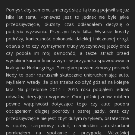
Pomysł, aby samemu zmierzyć się z tą trasą pojawił się już
kilka lat temu. Ponieważ jest to jednak nie byle jakie
przedsięwzięcie, dłuższy czas odkładałem decyzję o
podjęciu wyzwania. Przyczyn było kilka. Wysokie koszty
podróży, konieczność pokonania dalekiej i nieznanej drogi,
obawa o to czy wytrzymam trudy wyczynowej jazdy oraz
czy podoła im mój samochód, a także strach przed
wysokimi karami finansowymi w przypadku spowodowania
kraksy na Nurburgringu. Pamiętam pewien zimowy poranek
kiedy to padł rozrusznik skutecznie unieruchamiając auto.
Myślałem wtedy, że plan trzeba odłożyć gdzieś na kolejne
lata. Na przełomie 2014 i 2015 roku podjąłem jednak
odważną decyzję o wyprawie. Choć później znów miałem
pewne wątpliwości dotyczące tego czy auto podoła
obciążeniom długiej podróży i ostrej jazdy, oraz czy
przedsięwzięcie nie jest zbyt dużym ryzykiem, ostatecznie
w upalny, sierpniowy dzień, niemieckimi autostradami
pomknąłem na spotkanie z przygodą. Wcześniej