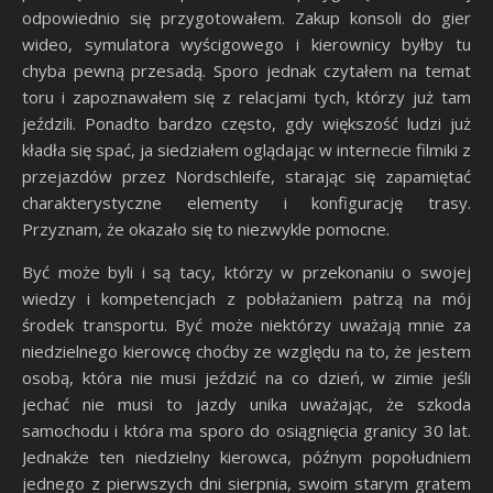
odpowiednio się przygotowałem. Zakup konsoli do gier
wideo, symulatora wyścigowego i kierownicy byłby tu
chyba pewną przesadą. Sporo jednak czytałem na temat
toru i zapoznawałem się z relacjami tych, którzy już tam
jeździli. Ponadto bardzo często, gdy większość ludzi już
kładła się spać, ja siedziałem oglądając w internecie filmiki z
przejazdów przez Nordschleife, starając się zapamiętać
charakterystyczne elementy i konfigurację trasy.
Przyznam, że okazało się to niezwykle pomocne.
Być może byli i są tacy, którzy w przekonaniu o swojej
wiedzy i kompetencjach z pobłażaniem patrzą na mój
środek transportu. Być może niektórzy uważają mnie za
niedzielnego kierowcę choćby ze względu na to, że jestem
osobą, która nie musi jeździć na co dzień, w zimie jeśli
jechać nie musi to jazdy unika uważając, że szkoda
samochodu i która ma sporo do osiągnięcia granicy 30 lat.
Jednakże ten niedzielny kierowca, późnym popołudniem
jednego z pierwszych dni sierpnia, swoim starym gratem