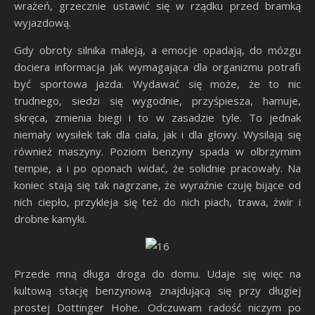
wrażeń, grzecznie ustawić się w rządku przed bramką
wyjazdową.
Gdy obroty silnika maleją, a emocje opadają, do mózgu
dociera informacja jak wymagająca dla organizmu potrafi
być sportowa jazda. Wydawać się może, że to nic
trudnego, siedzi się wygodnie, przyśpiesza, hamuje,
skręca, zmienia biegi i to w zasadzie tyle. To jednak
niemały wysiłek tak dla ciała, jak i dla głowy. Wysilają się
również maszyny. Poziom benzyny spada w olbrzymim
tempie, a i po oponach widać, że solidnie pracowały. Na
koniec stają się tak nagrzane, że wyraźnie czuję bijące od
nich ciepło, przykleja się też do nich piach, trawa, żwir i
drobne kamyki.
Przede mną długa droga do domu. Udaje się więc na
kultową stację benzynową znajdującą się przy długiej
prostej Dottinger Hohe. Odczuwam radość niczym po