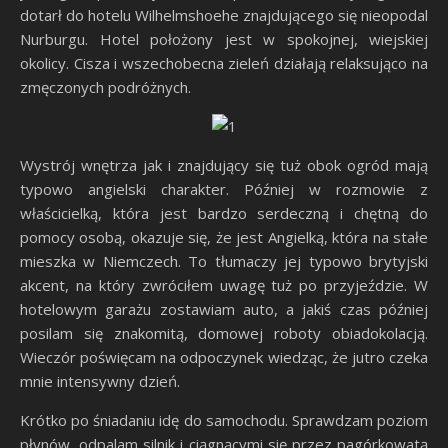
dotarł do hotelu Wilhelmshoehe znajdującego się nieopodal
Nurburgu. Hotel położony jest w spokojnej, wiejskiej
okolicy. Cisza i wszechobecna zieleń działają relaksująco na
zmęczonych podróżnych.
Wystrój wnętrza jak i znajdujący się tuż obok ogród mają
typowo angielski charakter. Później w rozmowie z
właścicielką, która jest bardzo serdeczną i chętną do
pomocy osobą, okazuje się, że jest Angielką, która na stałe
mieszka w Niemczech. To tłumaczy jej typowo brytyjski
akcent, na który zwróciłem uwagę tuż po przyjeździe. W
hotelowym garażu zostawiam auto, a jakiś czas później
posilam się znakomitą, domowej roboty obiadokolacją.
Wieczór poświęcam na odpoczynek wiedząc, że jutro czeka
mnie intensywny dzień.
Krótko po śniadaniu idę do samochodu. Sprawdzam poziom
płynów, odpalam silnik i ciągnącymi się przez pagórkowatą