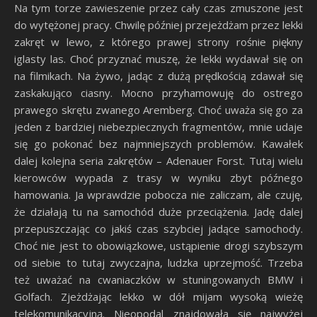
Na tym torze zawieszenie przez cały czas zmuszone jest
do wytężonej pracy. Chwilę później przejeżdżam przez lekki
zakręt w lewo, z którego prawej strony rośnie piękny
iglasty las. Choć przyznać muszę, że lekki wydawał się on
na filmikach. Na żywo, jadąc z dużą prędkością zdawał się
zaskakująco ciasny. Mocno przyhamowuję do ostrego
prawego skrętu zwanego Aremberg. Choć uważa się go za
jeden z bardziej niebezpiecznych fragmentów, mnie udaje
się go pokonać bez najmniejszych problemów. Kawałek
dalej kolejna seria zakrętów – Adenauer Forst. Tutaj wielu
kierowców wypada z trasy w wyniku zbyt późnego
hamowania. Ja wprawdzie pobocza nie zaliczam, ale czuję,
że działają tu na samochód duże przeciążenia. Jadę dalej
przepuszczając co jakiś czas szybciej jadące samochody.
Choć nie jest to obowiązkowe, ustąpienie drogi szybszym
od siebie to tutaj zwyczajna, ludzka uprzejmość. Trzeba
też uważać na cwaniaczków w stuningowanych BMW i
Golfach. Zjeżdżając lekko w dół mijam wysoką wieżę
telekomunikacyjną. Nieopodal znajdowała się najwyżej