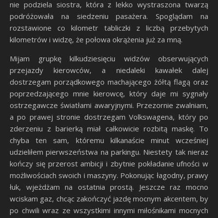
nie podziela siostra, która z lekko wystraszona twarzą
podróżowała na siedzeniu pasażera. Spoglądam na
rozstawione co kilometr tabliczki z liczbą przebytych
kilometrów i widzę, że połowa okrążenia już za mną.
Mijam grupkę kilkudziesięciu widzów obserwujących
przejazdy kierowców, a niedaleki kawałek dalej
dostrzegam porządkowego machającego żółtą flagą oraz
poprzedzającego mnie kierowcę, który daje mi sygnały
ostrzegawcze światłami awaryjnymi. Przezornie zwalniam,
a po prawej stronie dostrzegam Volkswagena, który po
zderzeniu z barierką miał całkowicie rozbitą maskę. To
chyba ten sam, któremu kilkanaście minut wcześniej
udzieliłem pierwszeństwa na parkingu. Niestety tak nieraz
kończy się przerost ambicji i zbytnie pokładanie ufności w
możliwościach swoich i maszyny. Pokonując łagodny, prawy
łuk, wjeżdżam na ostatnia prostą. Jeszcze raz mocno
wciskam gaz, chcąc zakończyć jazdę mocnym akcentem, by
po chwili wraz ze wszystkimi innymi miłośnikami mocnych