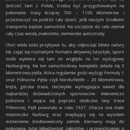
dotrzeć tam z Polski, trzeba być przygotowanym na
pokonanie trasy liczącej 700 – 1100 kilometrów i
przeznaczyć na podróż cały dzień, jeśli naszym środkiem
transportu będzie samochód. Na szczęście do celu niemal
cały czas wiodą znakomite, niemieckie autostrady.
Choć wielu ludzi przybywa tu, aby odpocząć blisko natury
lub zająć się rozmaitymi formami aktywnej turystyki, sporo
osób wybiera się tam ze względu na tor wyścigowy
Nurburgring. Na ten samochodowy kompleks składa się 5
kilometrowa pętla, która regularnie gości wyścigi Formuły 1
oraz Północna Pętla czyli Nordschleife – 20 kilometrowa,
kręta, górska trasa, niezwykle wymagająca nawet dla
najbardziej doświadczonych sportowców. Malowniczo
położona i wijąca się poprzez okoliczne lasy trasa
Północnej Pętli powstała w roku 1927. Otacza ona małe
miasteczko Nurburg oraz znajdujący się na wysokim
wzniesieniu średniowieczny zamek. Kierowcy mają do
pokonania tutaj kilkadziesiąt zakrętów i przewyższenia o