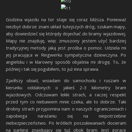
Godzina wjazdu na tor staje się coraz bliższa. Ponieważ
niezbyt dobrze znam układ tutejszych dróg, szukam mapy,
aby dowiedzieć się którędy dojechać do bramy wjazdowej.
Mapy nie znajduję, więc zmuszony jestem użyć bardziej
tradycyjnej metody jaką jest prośba o pomoc. Udziela mi
jej pracująca w Ringwerku sympatyczna dziewczyna. Po
angielsku i w klarowny sposób objaśnia mi drogę. To, że
później i tak się pogubiłem, to już inna sprawa.
Zjadłszy obiad, wsiadam do samochodu i ruszam w
kierunku oddalonych o jakieś 2-3 kilometry bram
wjazdowych. Odczuwam lekki strach, a raczej respekt
przed tym co niebawem mnie czeka, ale to dobrze. Taki
drobny strach przypomina nam o naszych ograniczeniach i
zapobiega narażaniu się na niepotrzebne
niebezpieczeństwo. Po krótkich poszukiwaniach docieram
na parking znajdujący się tuż obok bram. Jest gorące