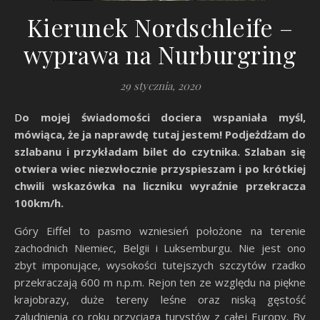
Kierunek Nordschleife –
wyprawa na Nurburgring
29 stycznia, 2020
Do mojej świadomości dociera wspaniała myśl,
mówiąca, że ja naprawdę tutaj jestem! Podjeżdżam do
szlabanu i przykładam bilet do czytnika. Szlaban się
otwiera wiec niezwłocznie przyspieszam i po krótkiej
chwili wskazówka na liczniku wyraźnie przekracza
100km/h.
Góry Eiffel to pasmo wzniesień położone na terenie
zachodnich Niemiec, Belgii i Luksemburgu. Nie jest ono
zbyt imponujące, wysokości tutejszych szczytów rzadko
przekraczają 600 m n.p.m. Rejon ten ze względu na piękne
krajobrazy, duże tereny leśne oraz niską gęstość
zaludnienia co roku przyciąga turystów z całej Europy. By