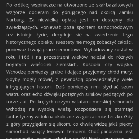
Po krótkiej wspinaczce na utworzone ze skał bazaltowych
wzgórze docieram do górującego nad okolicą Zamku
Nurburg. Za niewielką opłatą jest on dostępny dla
zwiedzających. Ponieważ poza sportem samochodowym
też istnieje życie, decyduje się na zwiedzenie tego
historycznego obiektu. Niestety nie mogę zobaczyć całości,
ponieważ trwają prace remontowe. Wybudowany został w
roku 1166 i na przestrzeni wieków należał do różnych
bogatych właścicieli ziemskich, Kościoła czy wojska.
Wchodzę pomiędzy grube i dające przyjemny chłód mury.
Gdyby mogły mówić, z pewnością opowiedziałyby wiele
intrygujących historii. Dziś pomiędzy nimi słychać szum
wiatru oraz echo dźwięku potężnych silników pędzących po
torze aut. Po krętych niczym w latarni morskiej schodach
wchodzę na wysoką wieżę. Rozpościera się stamtąd
fantastyczny widok na okoliczne wzgórza i miasteczko. Gdy
z góry przyglądam się ulicom, co chwilę widzę jakiś piękny
samochód sunący leniwym tempem. Choć panorama jest
niesamowita, prędko schodzę na dół kiedy zauważam, że