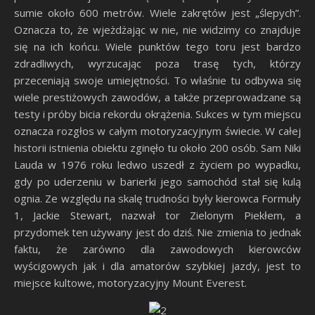
sumie około 600 metrów. Wiele zakrętów jest „ślepych”.
Oznacza to, że wjeżdżając w nie, nie widzimy co znajduje
się na ich końcu. Wiele punktów tego toru jest bardzo
zdradliwych, wyrzucając poza trasę tych, którzy
przeceniają swoje umiejętności. To właśnie tu odbywa się
wiele prestiżowych zawodów, a także przeprowadzane są
testy i próby bicia rekordu okrążenia. Sukces w tym miejscu
oznacza rozgłos w całym motoryzacyjnym świecie. W całej
historii istnienia obiektu zginęło tu około 200 osób. Sam Niki
Lauda w 1976 roku ledwo uszedł z życiem po wypadku,
gdy po uderzeniu w barierki jego samochód stał się kulą
ognia. Ze względu na skalę trudności były kierowca Formuły
1, Jackie Stewart, nazwał tor Zielonym Piekłem, a
przydomek ten używany jest do dziś. Nie zmienia to jednak
faktu, że zarówno dla zawodowych kierowców
wyścigowych jak i dla amatorów szybkiej jazdy, jest to
miejsce kultowe, motoryzacyjny Mount Everest.