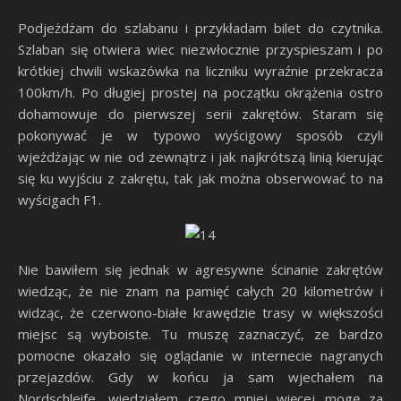
Podjeżdżam do szlabanu i przykładam bilet do czytnika.
Szlaban się otwiera wiec niezwłocznie przyspieszam i po
krótkiej chwili wskazówka na liczniku wyraźnie przekracza
100km/h. Po długiej prostej na początku okrążenia ostro
dohamowuje do pierwszej serii zakrętów. Staram się
pokonywać je w typowo wyścigowy sposób czyli
wjeżdżając w nie od zewnątrz i jak najkrótszą linią kierując
się ku wyjściu z zakrętu, tak jak można obserwować to na
wyścigach F1.
Nie bawiłem się jednak w agresywne ścinanie zakrętów
wiedząc, że nie znam na pamięć całych 20 kilometrów i
widząc, że czerwono-białe krawędzie trasy w większości
miejsc są wyboiste. Tu muszę zaznaczyć, ze bardzo
pomocne okazało się oglądanie w internecie nagranych
przejazdów. Gdy w końcu ja sam wjechałem na
Nordschleife, wiedziałem czego mniej więcej mogę za