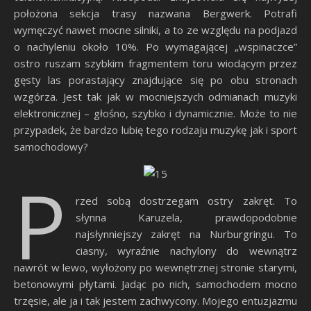
położona sekcja trasy nazwana Bergwerk. Potrafi
wymęczyć nawet mocne silniki, a to ze względu na podjazd
o nachyleniu około 10%. Po wymagającej „wspinaczce”
ostro ruszam szybkim fragmentem toru wiodącym przez
gęsty las porastający znajdujące się po obu stronach
wzgórza. Jest tak jak w mocniejszych odmianach muzyki
elektronicznej – głośno, szybko i dynamicznie. Może to nie
przypadek, że bardzo lubię tego rodzaju muzykę jak i sport
samochodowy?
P
rzed sobą dostrzegam ostry zakręt. To
słynna Karuzela, prawdopodobnie
najsłynniejszy zakręt na Nurburgringu. To
ciasny, wyraźnie nachylony do wewnątrz
nawrót w lewo, wyłożony po wewnętrznej stronie starymi,
betonowymi płytami. Jadąc po nich, samochodem mocno
trzęsie, ale ja i tak jestem zachwycony. Mojego entuzjazmu